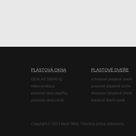
PLASTOVÁ OKNA
PLASTOVÉ DVEŘE
GEALAN S8000 IQ
vchodové plastové dveře
mikroventilace
posuvné plastové dveře
plastová okna doplňky
shrnovací plastové dveře
plastová okna ceník
plastové dveře ceník
Copyright © 2013 Ideal Okno.
Všechna práva vyhrazena.