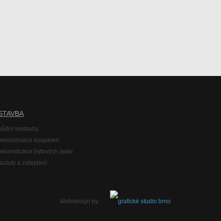
STAVBA
půdní vestavby
rekonstrukce koupelen
rekonstrukce bytových jader
fasády a zateplení
Webdesign by