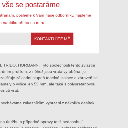
o vše se postaráme
stranám, pošleme k Vám naše odborníky, najdeme
m nabídku přímo na míru.
N, TRIDO, HORMANN. Tyto společnosti tento zvláštní
rdním profilem, z něhož jsou vrata vyráběna, je
zajišťuje základní stupeň tepelné izolace a zároveň se
 lamely o výšce jen 55 mm, ale také s polyuretanovou
inutí vrat.
 necháváme zákazníkům vybrat si z několika desítek
na údržbu a případné opravy totiž nedosahují
voří, se reaguje snadnou výměnou konkrétní poškozené