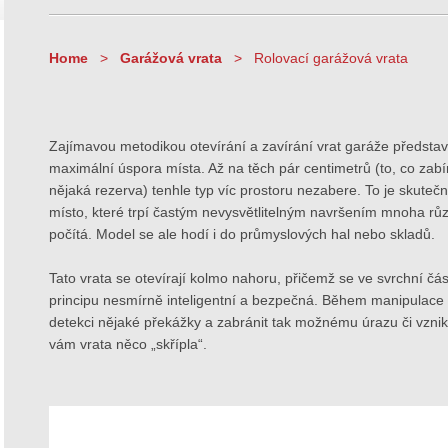
Home
Garážová vrata
Rolovací garážová vrata
Zajímavou metodikou otevírání a zavírání vrat garáže představ
maximální úspora místa. Až na těch pár centimetrů (to, co zabí
nějaká rezerva) tenhle typ víc prostoru nezabere. To je skutečn
místo, které trpí častým nevysvětlitelným navršením mnoha rů
počítá. Model se ale hodí i do průmyslových hal nebo skladů.
Tato vrata se otevírají kolmo nahoru, přičemž se ve svrchní část
principu nesmírně inteligentní a bezpečná. Během manipulace s
detekci nějaké překážky a zabránit tak možnému úrazu či vzni
vám vrata něco „skřípla“.