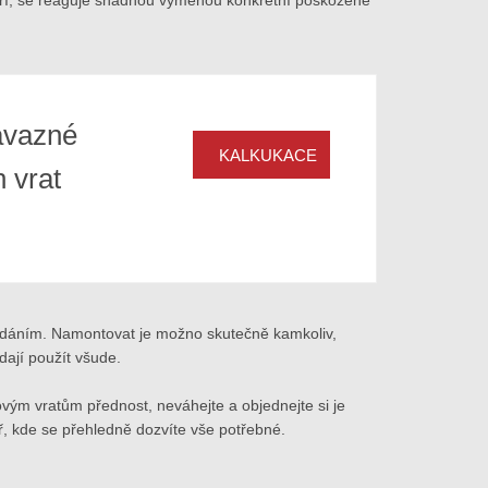
ávazné
KALKUKACE
 vrat
ládáním. Namontovat je možno skutečně kamkoliv,
dají použít všude.
ovým vratům přednost, neváhejte a objednejte si je
ř, kde se přehledně dozvíte vše potřebné.