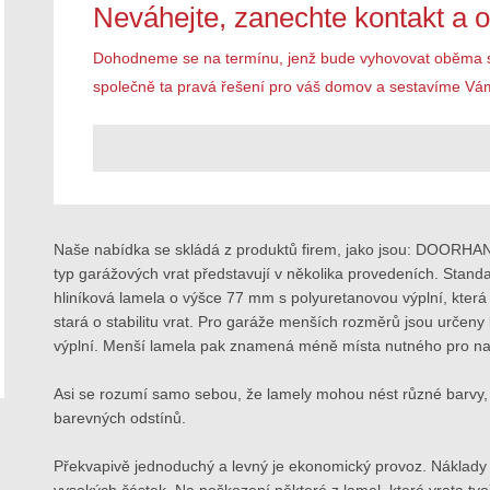
Neváhejte, zanechte kontakt a 
Dohodneme se na termínu, jenž bude vyhovovat oběma 
společně ta pravá řešení pro váš domov a sestavíme Vá
Naše nabídka se skládá z produktů firem, jako jsou: DOORHA
typ garážových vrat představují v několika provedeních. Standa
hliníková lamela o výšce 77 mm s polyuretanovou výplní, která 
stará o stabilitu vrat. Pro garáže menších rozměrů jsou určeny
výplní. Menší lamela pak znamená méně místa nutného pro nav
Asi se rozumí samo sebou, že lamely mohou nést různé barvy,
barevných odstínů.
Překvapivě jednoduchý a levný je ekonomický provoz. Náklady 
vysokých částek. Na poškození některé z lamel, které vrata t