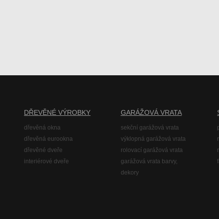
DŘEVĚNÉ VÝROBKY
GARÁŽOVÁ VRATA
dřevěná okna
sekční garážová vrata
dřevěná eurookna
výklopná garážová vrata
dřevěné dveře
rolovací garážová vrata
interiérové dveře
garážová vrata barvy,
dekory