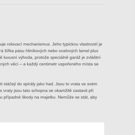
uje rolovací mechanismus. Jeho typickou vlastností je
rá šířka pásu hliníkových nebo ocelových lamel plus
ě luxusní výhoda, protože speciálně garáž je zvláštní
zných věcí – a každý centimetr uspořeného místa se
i stáčejí do spirály jako had. Jsou to vrata ve svém
 vraty jsou tato schopna se okamžitě zastavit při
ku případné škody na majetku. Nemůže se stát, aby